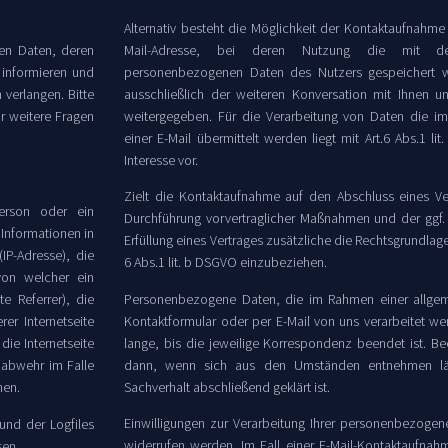
Alternativ besteht die Möglichkeit der Kontaktaufnahme 
Mail-Adresse, bei deren Nutzung die mit der
en Daten, deren
personenbezogenen Daten des Nutzers gespeichert w
informieren und
ausschließlich der weiteren Konversation mit Ihnen u
 verlangen. Bitte
weitergegeben. Für die Verarbeitung von Daten die i
r weitere Fragen
einer E-Mail übermittelt werden liegt mit Art.6 Abs.1 li
Interesse vor.
Zielt die Kontaktaufnahme auf den Abschluss eines Ver
Person oder ein
Durchführung vorvertraglicher Maßnahmen und der ggf. 
 Informationen in
Erfüllung eines Vertrages zusätzliche die Rechtsgrundlage f
(IP-Adresse), die
6 Abs.1 lit. b DSGVO einzubeziehen.
von welcher ein
Personenbezogene Daten, die im Rahmen einer allgem
e Referrer), die
Kontaktformular oder per E-Mail von uns verarbeitet we
er Internetseite
lange, bis die jeweilige Korrespondenz beendet ist. Be
die Internetseite
dann, wenn sich aus den Umständen entnehmen läs
nabwehr im Falle
Sachverhalt abschließend geklärt ist.
nen.
Einwilligungen zur Verarbeitung Ihrer personenbezogen
und der Logfiles
widerrufen werden. Im Fall einer E-Mail-Kontaktaufnah
sen.