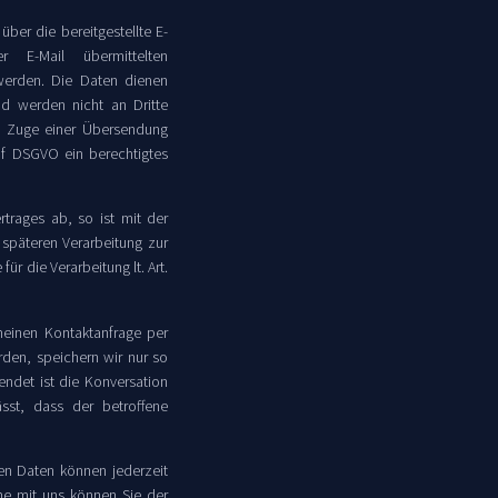
über die bereitgestellte E-
 E-Mail übermittelten
erden. Die Daten dienen
nd werden nicht an Dritte
m Zuge einer Übersendung
t. f DSGVO ein berechtigtes
trages ab, so ist mit der
späteren Verarbeitung zur
ür die Verarbeitung lt. Art.
einen Kontaktanfrage per
rden, speichern wir nur so
endet ist die Konversation
st, dass der betroffene
en Daten können jederzeit
me mit uns können Sie der