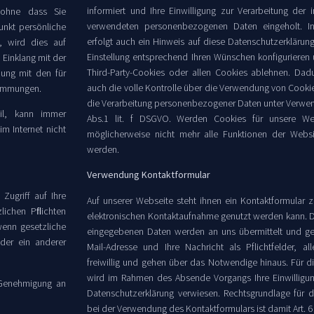
informiert und Ihre Einwilligung zur Verarbeitung d
 ohne dass Sie
verwendeten personenbezogenen Daten eingeholt. 
nkt persönliche
erfolgt auch ein Hinweis auf diese Datenschutzerklärung
, wird dies auf
Einstellung entsprechend Ihren Wünschen konfigurieren
m Einklang mit der
Third-Party-Cookies oder allen Cookies ablehnen. Dad
ung mit den für
auch die volle Kontrolle über die Verwendung von Cookie
timmungen.
die Verarbeitung personenbezogener Daten unter Verwend
il, kann immer
Abs.1 lit. f DSGVO. Werden Cookies für unsere Web
im Internet nicht
möglicherweise nicht mehr alle Funktionen der Websi
werden.
Verwendung Kontaktformular
Zugriff auf Ihre
Auf unserer Webseite steht ihnen ein Kontaktformular 
zlichen Pﬂichten
elektronischen Kontaktaufnahme genutzt werden kann. D
wenn gesetzliche
eingegebenen Daten werden an uns übermittelt und ge
oder ein anderer
Mail-Adresse und Ihre Nachricht als Pflichtfelder, a
freiwillig und gehen über das Notwendige hinaus. Für di
wird im Rahmen des Absende Vorgangs Ihre Einwilligun
 Genehmigung an
Datenschutzerklärung verwiesen. Rechtsgrundlage für d
bei der Verwendung des Kontaktformulars ist damit Art. 6 