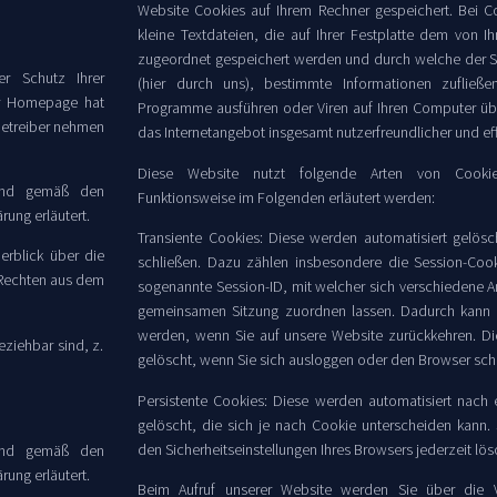
Website Cookies auf Ihrem Rechner gespeichert. Bei C
kleine Textdateien, die auf Ihrer Festplatte dem von 
zugeordnet gespeichert werden und durch welche der St
er Schutz Ihrer
(hier durch uns), bestimmte Informationen zufließ
er Homepage hat
Programme ausführen oder Viren auf Ihren Computer übe
betreiber nehmen
das Internetangebot insgesamt nutzerfreundlicher und ef
Diese Website nutzt folgende Arten von Cook
 und gemäß den
Funktionsweise im Folgenden erläutert werden:
rung erläutert.
Transiente Cookies: Diese werden automatisiert gelös
erblick über die
schließen. Dazu zählen insbesondere die Session-Cook
 Rechten aus dem
sogenannte Session-ID, mit welcher sich verschiedene A
gemeinsamen Sitzung zuordnen lassen. Dadurch kann I
werden, wenn Sie auf unsere Website zurückkehren. D
eziehbar sind, z.
gelöscht, wenn Sie sich ausloggen oder den Browser sch
Persistente Cookies: Diese werden automatisiert nach
gelöscht, die sich je nach Cookie unterscheiden kann.
den Sicherheitseinstellungen Ihres Browsers jederzeit lös
 und gemäß den
rung erläutert.
Beim Aufruf unserer Website werden Sie über die