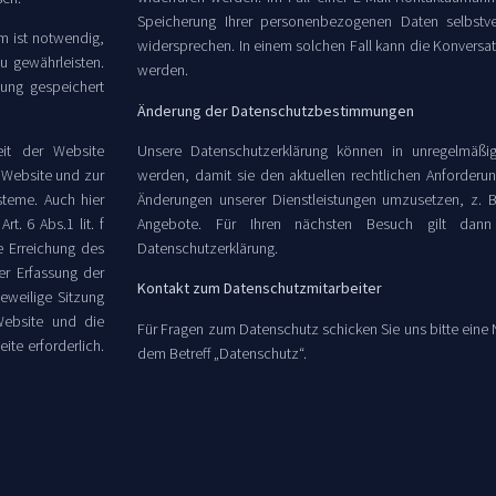
Speicherung Ihrer personenbezogenen Daten selbstver
m ist notwendig,
widersprechen. In einem solchen Fall kann die Konversati
u gewährleisten.
werden.
zung gespeichert
Änderung der Datenschutzbestimmungen
Unsere Datenschutzerklärung können in unregelmäßi
eit der Website
werden, damit sie den aktuellen rechtlichen Anforder
 Website und zur
Änderungen unserer Dienstleistungen umzusetzen, z. B
steme. Auch hier
Angebote. Für Ihren nächsten Besuch gilt dan
t. 6 Abs.1 lit. f
Datenschutzerklärung.
e Erreichung des
er Erfassung der
Kontakt zum Datenschutzmitarbeiter
jeweilige Sitzung
Website und die
Für Fragen zum Datenschutz schicken Sie uns bitte eine N
ite erforderlich.
dem Betreff „Datenschutz“.